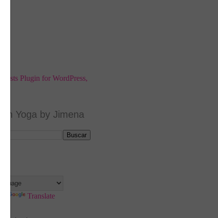
 en Yoga by Jimena
te
by
Translate