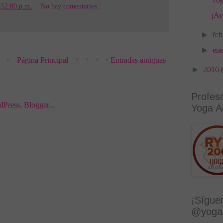
:52:00 p.m.
No hay comentarios.:
¡Ay
►
fe
►
en
Página Principal
Entradas antiguas
►
2016
Profes
Yoga Al
¡Sígue
@yoga