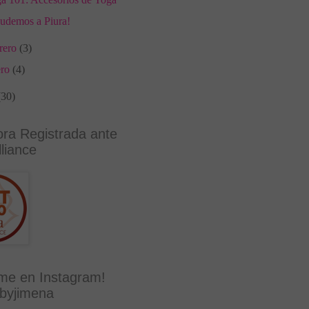
udemos a Piura!
brero
(3)
ero
(4)
(30)
ora Registrada ante
liance
me en Instagram!
byjimena