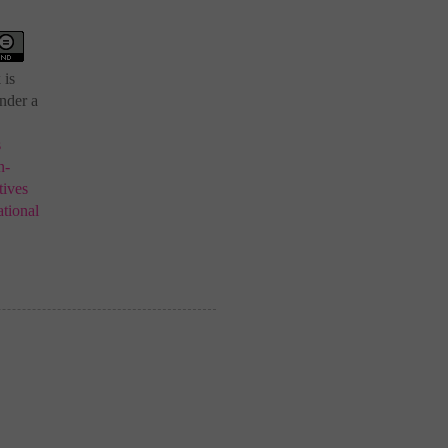
 is
nder a
s
n-
ives
ational