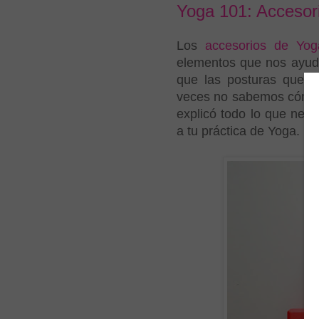
Yoga 101: Accesor
Los
accesorios de Yog
elementos que nos ayuda
que las posturas que 
veces no sabemos cómo u
explicó todo lo que nece
a tu práctica de Yoga.