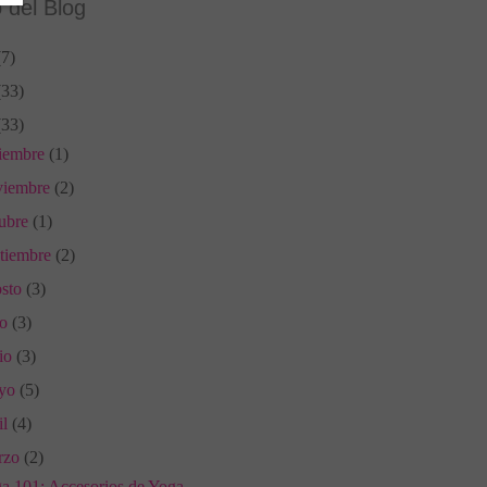
 del Blog
(7)
(33)
(33)
ciembre
(1)
viembre
(2)
tubre
(1)
ptiembre
(2)
osto
(3)
io
(3)
nio
(3)
yo
(5)
il
(4)
rzo
(2)
a 101: Accesorios de Yoga