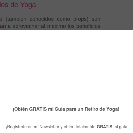
ios de Yoga
a
(también conocidos como props) son
n a aprovechar al máximo los beneficios
hacemos en clase. Sin embargo, muchas
sarlos y para qué sirven. En este post te
sitas saber sobre ellos y como adaptarlos