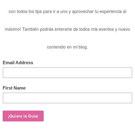
Buscar
:28:00 p.m.
1 comentario:
ga 101
Transla
!
Powered 
rque lo considero urgente y necesario