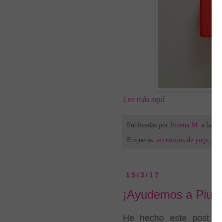
Lee más aquí
Publicadas por
Jimena M.
a la/s
7
Etiquetas:
accesorios de yoga
,
yo
15/3/17
¡Ayudemos a Piura
He hecho este post po