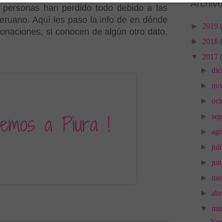
Archivo
 personas han perdido todo debido a las
 peruano. Aquí les paso la info de en dónde
►
2019
onaciones, si conocen de algún otro dato,
►
2018
▼
2017
►
di
►
no
►
oc
►
se
►
ag
►
jul
►
ju
►
ma
►
abr
▼
ma
Yog